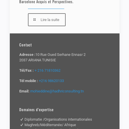
Barcelone Acquis et Perspectives.
Lire la suite
Contact
Adresse :
10 Rue Oued Serhane Ennasr 2
2037 ARIANA TUNISIE
Tél/Fax :
+ 216 71810362
Tél mobile :
+216 98620133
Email:
mohieddine@hadhriconsulting.tn
Domaines d’expertise
Diplomatie /Organisations internationales
Maghreb/Méditerranée/ Afrique