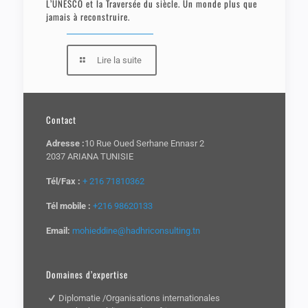
L’UNESCO et la Traversée du siècle. Un monde plus que
jamais à reconstruire.
Lire la suite
Contact
Adresse :
10 Rue Oued Serhane Ennasr 2
2037 ARIANA TUNISIE
Tél/Fax :
+ 216 71810362
Tél mobile :
+216 98620133
Email:
mohieddine@hadhriconsulting.tn
Domaines d’expertise
Diplomatie /Organisations internationales