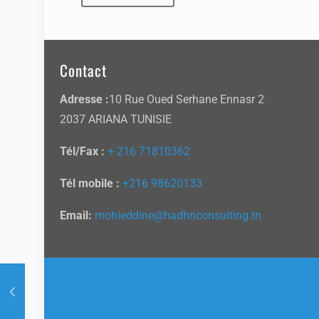
Contact
Adresse :
10 Rue Oued Serhane Ennasr 2
2037 ARIANA TUNISIE
Tél/Fax :
+ 216 71810362
Tél mobile :
+216 98620133
Email:
mohieddine@hadhriconsulting.tn