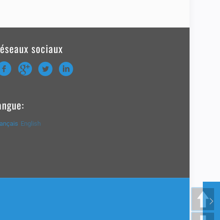
éseaux sociaux
angue:
rançais
English