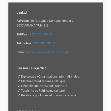
Contact
Adresse :
10 Rue Oued Serhane Ennasr 2
2037 ARIANA TUNISIE
Tél/Fax :
+ 216 71810362
Tél mobile :
+216 98620133
Email:
mohieddine@hadhriconsulting.tn
Domaines d’expertise
Diplomatie /Organisations internationales
Maghreb/Méditerranée/ Afrique
Géopolitique Nord/Sud , Sud/Sud
Tourisme et Patrimoine culturel
Relations publiques et communications
Réseaux sociaux