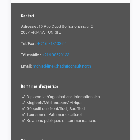
Contact
Adresse :
10 Rue Oued Serhane Ennasr 2
2037 ARIANA TUNISIE
Tél/Fax :
+ 216 71810362
Tél mobile :
+216 98620133
Email:
mohieddine@hadhriconsulting.tn
Domaines d’expertise
Diplomatie /Organisations internationales
Maghreb/Méditerranée/ Afrique
Géopolitique Nord/Sud , Sud/Sud
Tourisme et Patrimoine culturel
Relations publiques et communications