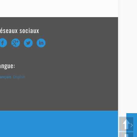
éseaux sociaux
angue:
rançais
English