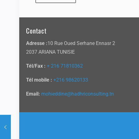
Contact
Adresse :
10 Rue Oued Serhane Ennasr 2
2037 ARIANA TUNISIE
Tél/Fax :
+ 216 71810362
Tél mobile :
+216 98620133
Email:
mohieddine@hadhriconsulting.tn